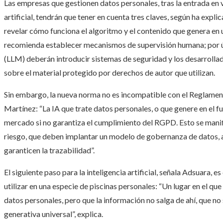
Las empresas que gestionen datos personales, tras la entrada en v
artificial, tendrán que tener en cuenta tres claves, según ha expl
revelar cómo funciona el algoritmo y el contenido que genera en u
recomienda establecer mecanismos de supervisión humana; por ú
(LLM) deberán introducir sistemas de seguridad y los desarrollad
sobre el material protegido por derechos de autor que utilizan.
Sin embargo, la nueva norma no es incompatible con el Reglament
Martínez: “La IA que trate datos personales, o que genere en el f
mercado si no garantiza el cumplimiento del RGPD. Esto se manif
riesgo, que deben implantar un modelo de gobernanza de datos, 
garanticen la trazabilidad”.
El siguiente paso para la inteligencia artificial, señala Adsuara, 
utilizar en una especie de piscinas personales: “Un lugar en el q
datos personales, pero que la información no salga de ahí, que no se
generativa universal”, explica.