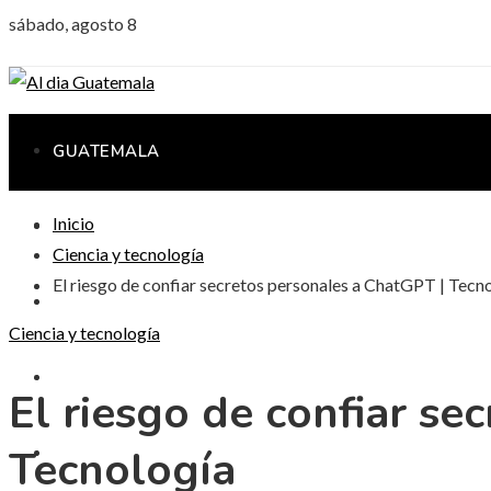
sábado, agosto 8
GUATEMALA
Inicio
CIENCIA Y TECNOLOGÍA
Ciencia y tecnología
El riesgo de confiar secretos personales a ChatGPT | Tecn
CULTURA Y OCIO
Ciencia y tecnología
RESPONSABILIDAD SOCIAL
El riesgo de confiar se
Tecnología
INVERSIONES Y NEGOCIOS