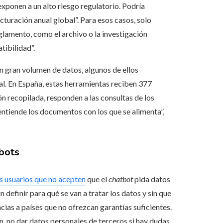
ponen a un alto riesgo regulatorio. Podría
cturación anual global”. Para esos casos, solo
eglamento, como el archivo o la investigación
atibilidad”.
un gran volumen de datos, algunos de ellos
nal. En España, estas herramientas reciben 377
ón recopilada, responden a las consultas de los
 entiende los documentos con los que se alimenta”,
bots
s usuarios que no acepten
que el
chatbot
pida datos
 definir para qué se van a tratar los datos y sin que
cias a países que no ofrezcan garantías suficientes.
, no dar datos personales de terceros si hay dudas