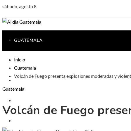
sábado, agosto 8
GUATEMALA
Inicio
CIENCIA Y TECNOLOGÍA
Guatemala
Volcán de Fuego presenta explosiones moderadas y violen
CULTURA Y OCIO
Guatemala
RESPONSABILIDAD SOCIAL
Volcán de Fuego prese
INVERSIONES Y NEGOCIOS