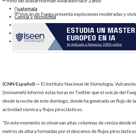
Norman Alvarado
Hace 3 años
Guatemala
Ciencia y tecnología
Cultura y ocio
Responsabilidad social
Inversiones y negocios
(CNN Español) —
El Instituto Nacional de Sismología, Vulcanol
(Insivumeh) informó estas horas en Twitter que el volcán del Fue
desde la noche de este domingo, donde ha generado un flujo de l
actividad sísmica y flujos piroclásticos.
“En este momento se observan altas columnas de ceniza desde el 
metros de altura formadas por el descenso de flujos piroclástico