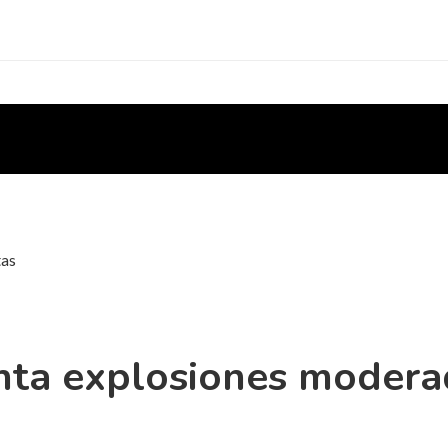
tas
nta explosiones moderad