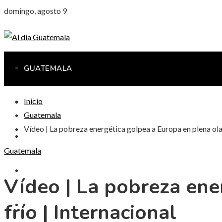
domingo, agosto 9
GUATEMALA
Inicio
CIENCIA Y TECNOLOGÍA
Guatemala
Vídeo | La pobreza energética golpea a Europa en plena ola 
CULTURA Y OCIO
Guatemala
RESPONSABILIDAD SOCIAL
Vídeo | La pobreza ene
frío | Internacional
INVERSIONES Y NEGOCIOS