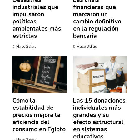
Desastres
Las crisis
industriales que
financieras que
impulsaron
marcaron un
políticas
cambio definitivo
ambientales más
en la regulación
estrictas
bancaria
Hace 2 días
Hace 3 días
Cómo la
Las 15 donaciones
estabilidad de
individuales más
precios mejora la
grandes y su
eficiencia del
efecto estructural
consumo en Egipto
en sistemas
educativos
Hace 3 días