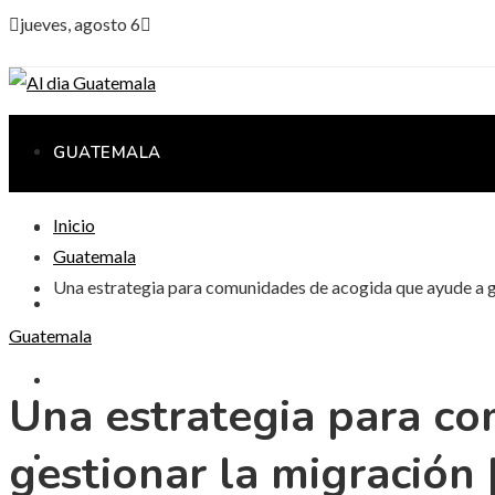
jueves, agosto 6
GUATEMALA
Inicio
CIENCIA Y TECNOLOGÍA
Guatemala
Una estrategia para comunidades de acogida que ayude a ge
CULTURA Y OCIO
Guatemala
RESPONSABILIDAD SOCIAL
Una estrategia para c
gestionar la migración 
INVERSIONES Y NEGOCIOS