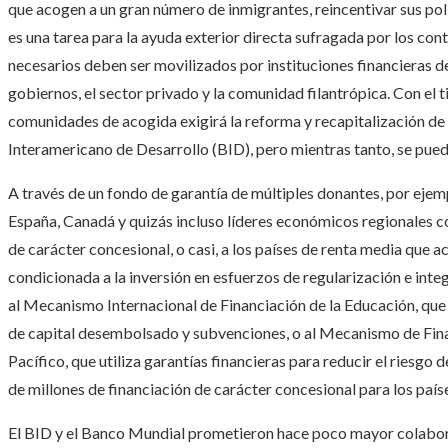
que acogen a un gran número de inmigrantes, reincentivar sus polí
es una tarea para la ayuda exterior directa sufragada por los co
necesarios deben ser movilizados por instituciones financieras d
gobiernos, el sector privado y la comunidad filantrópica. Con el t
comunidades de acogida exigirá la reforma y recapitalización d
Interamericano de Desarrollo (BID), pero mientras tanto, se pued
A través de un fondo de garantía de múltiples donantes, por eje
España, Canadá y quizás incluso líderes económicos regionales co
de carácter concesional, o casi, a los países de renta media que
condicionada a la inversión en esfuerzos de regularización e inte
al Mecanismo Internacional de Financiación de la Educación, qu
de capital desembolsado y subvenciones, o al Mecanismo de Finan
Pacífico, que utiliza garantías financieras para reducir el riesg
de millones de financiación de carácter concesional para los país
El BID y el Banco Mundial prometieron hace poco mayor colabor