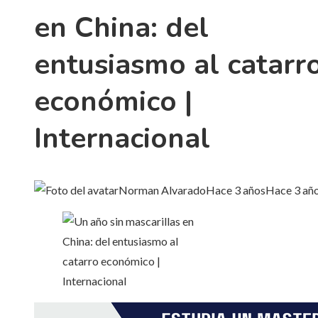
en China: del
entusiasmo al catarr
económico |
Internacional
Norman Alvarado
Hace 3 años
Hace 3 añ