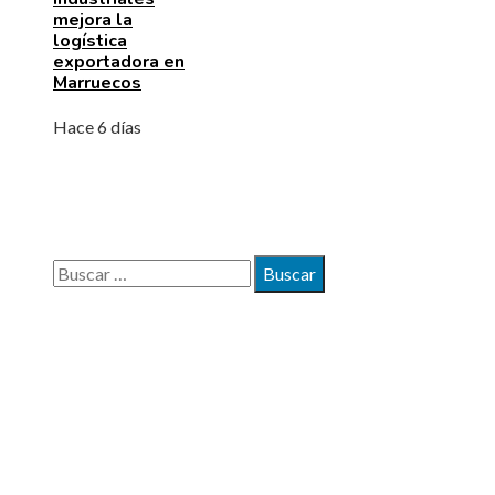
mejora la
logística
exportadora en
Marruecos
Hace 6 días
BÚSQUEDA
Buscar:
MAPA DEL SITIO
Quiénes somos
Políticas de Privacidad
Contacto