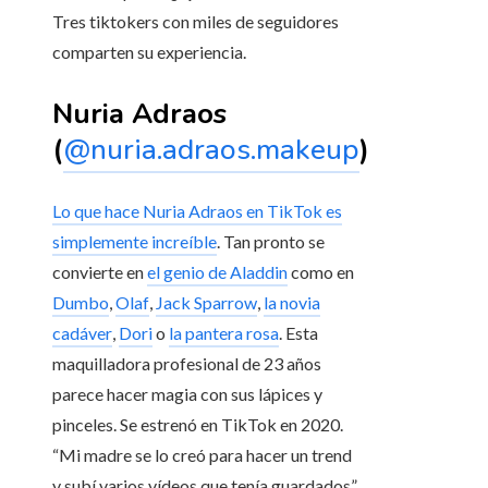
Tres tiktokers con miles de seguidores
comparten su experiencia.
Nuria Adraos
(
@nuria.adraos.makeup
)
Lo que hace Nuria Adraos en TikTok es
simplemente increíble
. Tan pronto se
convierte en
el genio de Aladdin
como en
Dumbo
,
Olaf
,
Jack Sparrow
,
la novia
cadáver
,
Dori
o
la pantera rosa
. Esta
maquilladora profesional de 23 años
parece hacer magia con sus lápices y
pinceles. Se estrenó en TikTok en 2020.
“Mi madre se lo creó para hacer un trend
y subí varios vídeos que tenía guardados”,