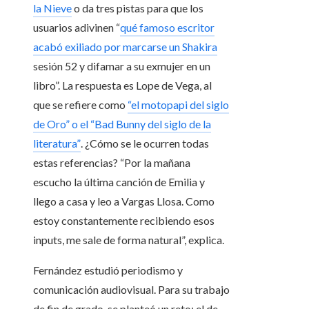
la Nieve
o da tres pistas para que los
usuarios adivinen “
qué famoso escritor
acabó exiliado por marcarse un Shakira
sesión 52 y difamar a su exmujer en un
libro”. La respuesta es Lope de Vega, al
que se refiere como
“el motopapi del siglo
de Oro” o el “Bad Bunny del siglo de la
literatura”
. ¿Cómo se le ocurren todas
estas referencias? “Por la mañana
escucho la última canción de Emilia y
llego a casa y leo a Vargas Llosa. Como
estoy constantemente recibiendo esos
inputs, me sale de forma natural”, explica.
Fernández estudió periodismo y
comunicación audiovisual. Para su trabajo
de fin de grado, se planteó un reto: el de