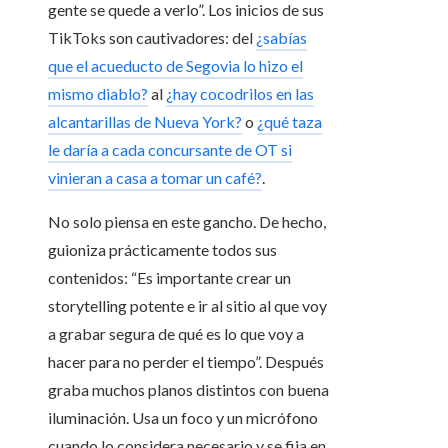
gente se quede a verlo”. Los inicios de sus
TikToks son cautivadores: del
¿sabías
que el acueducto de Segovia lo hizo el
mismo diablo?
al
¿hay cocodrilos en las
alcantarillas de Nueva York?
o
¿qué taza
le daría a cada concursante de OT si
vinieran a casa a tomar un café?
.
No solo piensa en este gancho. De hecho,
guioniza prácticamente todos sus
contenidos: “Es importante crear un
storytelling potente e ir al sitio al que voy
a grabar segura de qué es lo que voy a
hacer para no perder el tiempo”. Después
graba muchos planos distintos con buena
iluminación. Usa un foco y un micrófono
cuando lo considera necesario y se fija en