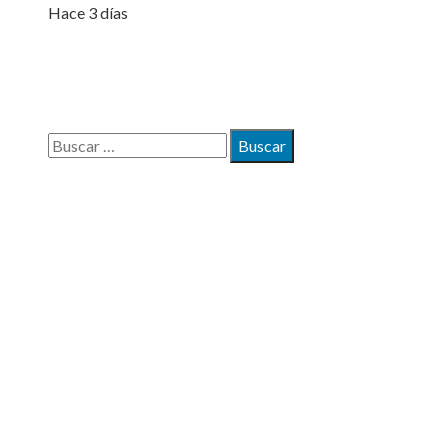
Hace 3 días
BÚSQUEDA
Buscar:
MAPA DEL SITIO
Quiénes somos
Políticas de Privacidad
Contacto
ENTRADAS RECIENTES
Cómo la diversificación puede mejorar la estabilidad
fiscal en Montenegro