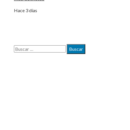
Hace 3 días
BÚSQUEDA
Buscar:
MAPA DEL SITIO
Quiénes somos
Políticas de Privacidad
Contacto
ENTRADAS RECIENTES
Cómo la diversificación puede mejorar la estabilidad