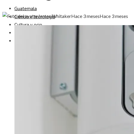
Guatemala
James Whitaker
Hace 3 meses
Hace 3 meses
Ciencia y tecnología
Cultura y ocio
Responsabilidad social
Inversiones y negocios