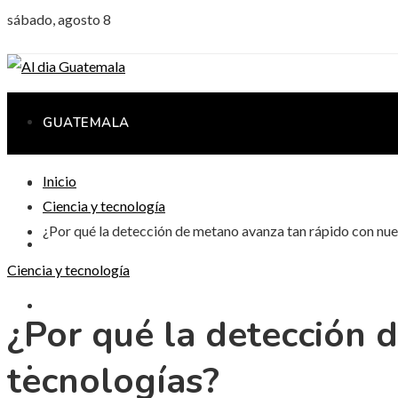
sábado, agosto 8
GUATEMALA
Inicio
CIENCIA Y TECNOLOGÍA
Ciencia y tecnología
¿Por qué la detección de metano avanza tan rápido con nu
CULTURA Y OCIO
Ciencia y tecnología
RESPONSABILIDAD SOCIAL
¿Por qué la detección 
tecnologías?
INVERSIONES Y NEGOCIOS