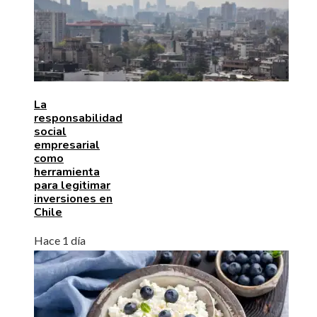
La
responsabilidad
social
empresarial
como
herramienta
para legitimar
inversiones en
Chile
Hace 1 día