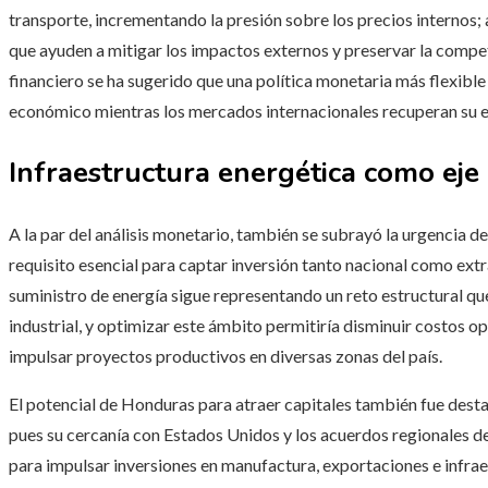
transporte, incrementando la presión sobre los precios internos; a
que ayuden a mitigar los impactos externos y preservar la competi
financiero se ha sugerido que una política monetaria más flexibl
económico mientras los mercados internacionales recuperan su eq
Infraestructura energética como eje 
A la par del análisis monetario, también se subrayó la urgencia d
requisito esencial para captar inversión tanto nacional como extran
suministro de energía sigue representando un reto estructural qu
industrial, y optimizar este ámbito permitiría disminuir costos o
impulsar proyectos productivos en diversas zonas del país.
El potencial de Honduras para atraer capitales también fue dest
pues su cercanía con Estados Unidos y los acuerdos regionales d
para impulsar inversiones en manufactura, exportaciones e infraes