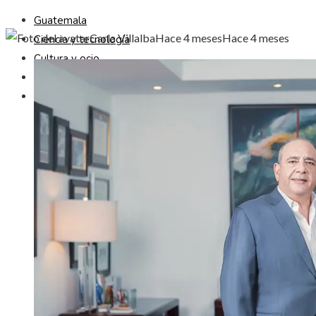
Guatemala
Carla Villalba
Hace 4 meses
Hace 4 meses
Ciencia y tecnología
Cultura y ocio
Responsabilidad social
Inversiones y negocios