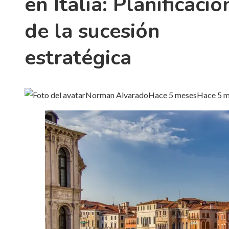
en Italia: Planificació
de la sucesión
estratégica
Norman Alvarado
Hace 5 meses
Hace 5 