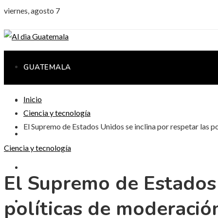
viernes, agosto 7
GUATEMALA
Inicio
CIENCIA Y TECNOLOGÍA
Ciencia y tecnología
El Supremo de Estados Unidos se inclina por respetar las po
CULTURA Y OCIO
Ciencia y tecnología
RESPONSABILIDAD SOCIAL
El Supremo de Estados 
políticas de moderación
INVERSIONES Y NEGOCIOS