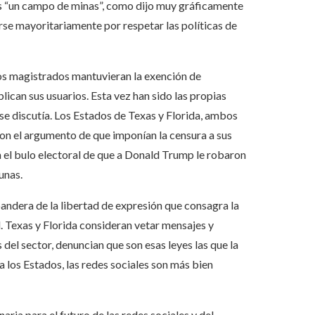
o es “un campo de minas”, como dijo muy gráficamente
arse mayoritariamente por respetar las políticas de
os magistrados mantuvieran la exención de
ican sus usuarios. Esta vez han sido las propias
se discutía. Los Estados de Texas y Florida, ambos
on el argumento de que imponían la censura a sus
 el bulo electoral de que a Donald Trump le robaron
unas.
bandera de la libertad de expresión que consagra la
l. Texas y Florida consideran vetar mensajes y
 del sector, denuncian que son esas leyes las que la
a los Estados, las redes sociales son más bien
ria para el futuro de las redes sociales y del