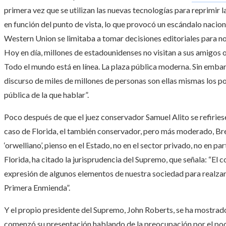
primera vez que se utilizan las nuevas tecnologías para reprimir 
en función del punto de vista, lo que provocó un escándalo nacion
Western Union se limitaba a tomar decisiones editoriales para no 
Hoy en día, millones de estadounidenses no visitan a sus amigos o 
Todo el mundo está en línea. La plaza pública moderna. Sin emba
discurso de miles de millones de personas son ellas mismas los p
pública de la que hablar”.
Poco después de que el juez conservador Samuel Alito se refiriese
caso de Florida, el también conservador, pero más moderado, Br
‘orwelliano’, pienso en el Estado, no en el sector privado, no en part
Florida, ha citado la jurisprudencia del Supremo, que señala: “El 
expresión de algunos elementos de nuestra sociedad para realzar l
Primera Enmienda”.
Y el propio presidente del Supremo, John Roberts, se ha mostrad
comenzó su presentación hablando de la preocupación por el pode