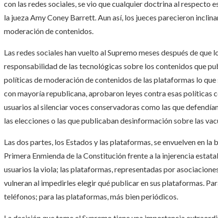
con las redes sociales, se vio que cualquier doctrina al respect
la jueza Amy Coney Barrett. Aun así, los jueces parecieron inclin
moderación de contenidos.
Las redes sociales han vuelto al Supremo meses después de que l
responsabilidad de las tecnológicas sobre los contenidos que publ
políticas de moderación de contenidos de las plataformas lo que 
con mayoría republicana, aprobaron leyes contra esas políticas c
usuarios al silenciar voces conservadoras como las que defendían
las elecciones o las que publicaban desinformación sobre las vac
Las dos partes, los Estados y las plataformas, se envuelven en la 
Primera Enmienda de la Constitución frente a la injerencia estata
usuarios la viola; las plataformas, representadas por asociaciones
vulneran al impedirles elegir qué publicar en sus plataformas. Par
teléfonos; para las plataformas, más bien periódicos.
La decisión que tome el Supremo tiene una importancia extraordina