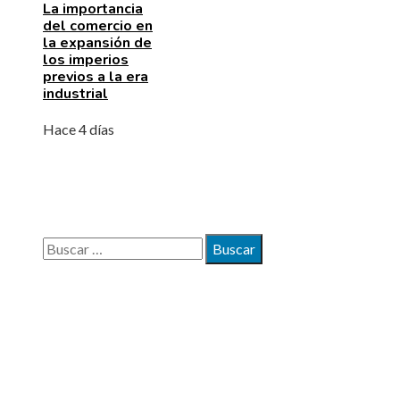
La importancia
del comercio en
la expansión de
los imperios
previos a la era
industrial
Hace 4 días
BÚSQUEDA
Buscar:
MAPA DEL SITIO
Quiénes somos
Políticas de Privacidad
Contacto