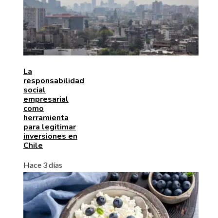
La
responsabilidad
social
empresarial
como
herramienta
para legitimar
inversiones en
Chile
Hace 3 días