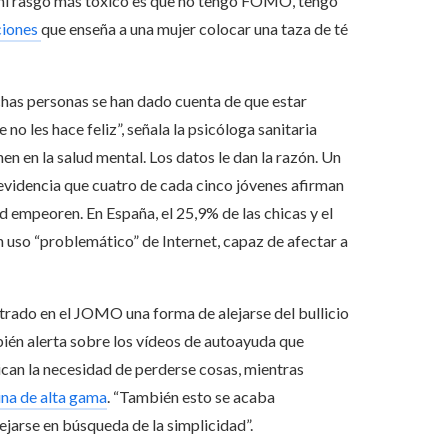
 mi rasgo más tóxico es que no tengo FOMO, tengo
ciones
que enseña a una mujer colocar una taza de té
has personas se han dado cuenta de que estar
o les hace feliz”, señala la psicóloga sanitaria
nen en la salud mental. Los datos le dan la razón. Un
 evidencia que cuatro de cada cinco jóvenes afirman
 empeoren. En España, el 25,9% de las chicas y el
n uso “problemático” de Internet, capaz de afectar a
trado en el JOMO una forma de alejarse del bullicio
bién alerta sobre los vídeos de autoayuda que
ican la necesidad de perderse cosas, mientras
ina de alta gama
. “También esto se acaba
ejarse en búsqueda de la simplicidad”.