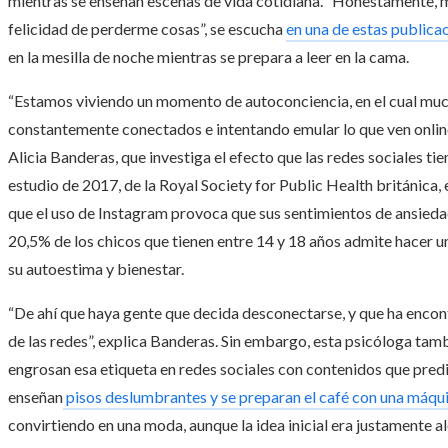
mientras se enseñan escenas de vida cotidiana. “Honestamente,
felicidad de perderme cosas”, se escucha
en una de estas publica
en la mesilla de noche mientras se prepara a leer en la cama.
“Estamos viviendo un momento de autoconciencia, en el cual muc
constantemente conectados e intentando emular lo que ven online n
Alicia Banderas, que investiga el efecto que las redes sociales tie
estudio de 2017, de la Royal Society for Public Health británica,
que el uso de Instagram provoca que sus sentimientos de ansiedad
20,5% de los chicos que tienen entre 14 y 18 años admite hacer u
su autoestima y bienestar.
“De ahí que haya gente que decida desconectarse, y que ha encon
de las redes”, explica Banderas. Sin embargo, esta psicóloga tam
engrosan esa etiqueta en redes sociales con contenidos que pred
enseñan
pisos deslumbrantes y se preparan el café con una máqu
convirtiendo en una moda, aunque la idea inicial era justamente al