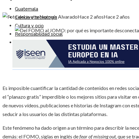
Guatemala
Norman Alvarado
Hace 2 años
Hace 2 años
Ciencia y tecnología
Cultura y ocio
Responsabilidad social
Inversiones y negocios
Es imposible cuantificar la cantidad de contenidos en redes soci
el “planazo gratis” imperdible o los mejores sitios para visitar e
de nuevos vídeos, publicaciones e historias de Instagram con est
seducir a los usuarios de las distintas plataformas.
Este fenómeno ha dado origen a un término para describir la neces
demás: el FOMO, siglas en inglés de
fear of missing out
,
que se tr