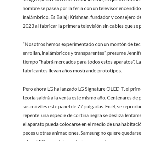
hombre se pasea por la feria con un televisor encendid
inalámbrico. Es Balaji Krishnan, fundador y consejero 
2023 al fabricar la primera televisión sin cables que se
“Nosotros hemos experimentado con un montón de tecnol
enrollan, inalámbricos y transparentes”, presume Jennif
tiempo “habrá mercados para todos estos aparatos”. Las 
fabricantes llevan años mostrando prototipos.
Pero ahora LG ha lanzado LG Signature OLED T, el prime
teoría saldrá a la venta este mismo año. Centenares de 
sus móviles este panel de 77 pulgadas. En él, se reprodu
repente, una especie de cortina negra se desliza lentamen
el aparato pueda colocarse en el medio de una habitac
peces u otras animaciones. Samsung no quiere quedarse a