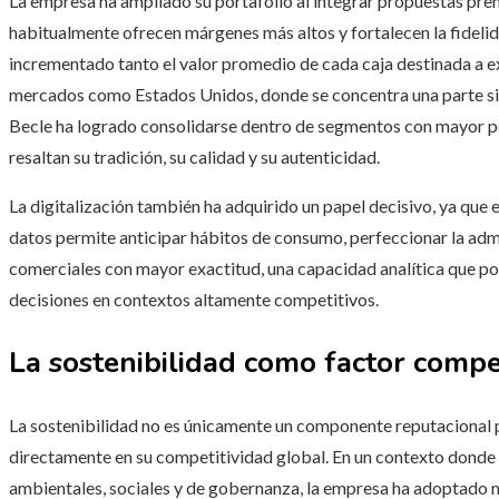
La empresa ha ampliado su portafolio al integrar propuestas pr
habitualmente ofrecen márgenes más altos y fortalecen la fidelid
incrementado tanto el valor promedio de cada caja destinada a 
mercados como Estados Unidos, donde se concentra una parte sig
Becle ha logrado consolidarse dentro de segmentos con mayor 
resaltan su tradición, su calidad y su autenticidad.
La digitalización también ha adquirido un papel decisivo, ya que
datos permite anticipar hábitos de consumo, perfeccionar la admi
comerciales con mayor exactitud, una capacidad analítica que pot
decisiones en contextos altamente competitivos.
La sostenibilidad como factor compe
La sostenibilidad no es únicamente un componente reputacional pa
directamente en su competitividad global. En un contexto donde 
ambientales, sociales y de gobernanza, la empresa ha adoptado 