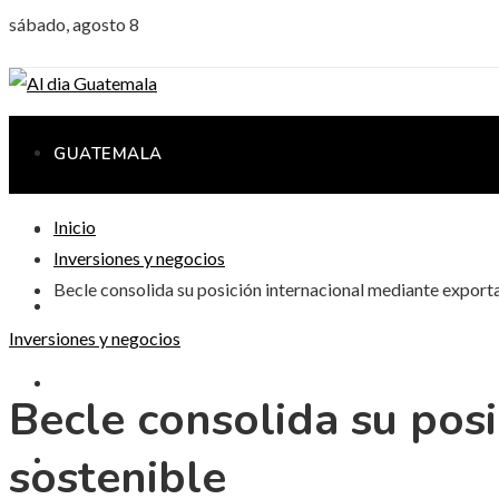
sábado, agosto 8
GUATEMALA
Inicio
CIENCIA Y TECNOLOGÍA
Inversiones y negocios
Becle consolida su posición internacional mediante export
CULTURA Y OCIO
Inversiones y negocios
RESPONSABILIDAD SOCIAL
Becle consolida su pos
sostenible
INVERSIONES Y NEGOCIOS