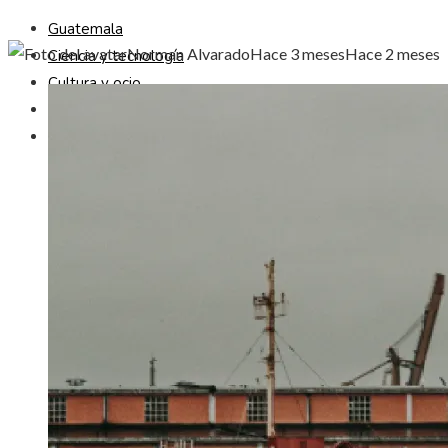
Guatemala
Norman Alvarado
Hace 3 meses
Hace 2 meses
Ciencia y tecnología
Cultura y ocio
Responsabilidad social
Inversiones y negocios