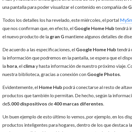
una pantalla para poder visualizar el contenido en compañía de
G
Todos los detalles los ha revelado, este miércoles, el portal
MySm
que nos confirman que, en efecto, el
Google Home Hub
tendrá i
el nuevo producto de la
gran G
mantiene algunos detalles de diseñ
De acuerdo a las especificaciones, el
Google Home Hub
tendrá u
la información que podremos en la pantalla, se espera que el dis
la
hora
, el
clima
y hasta información de nuestro próximo viaje.
nuestra biblioteca, gracias a conexión con
Google Photos
.
Evidentemente, el
Home Hub
podrá conectarse al resto de altav
productos que también lo permitan. De hecho, según la informaci
de
5.000 dispositivos
de
400 marcas diferentes
.
Un buen ejemplo de esto último lo vemos, por ejemplo, en los dis
productos inteligentes para hogares, dentro de los que destaca la