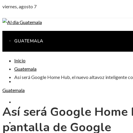
viernes, agosto 7
GUATEMALA
Inicio
CIENCIA Y TECNOLOGÍA
Guatemala
Así será Google Home Hub, el nuevo altavoz inteligente co
CULTURA Y OCIO
Guatemala
RESPONSABILIDAD SOCIAL
Así será Google Home H
pantalla de Google
INVERSIONES Y NEGOCIOS