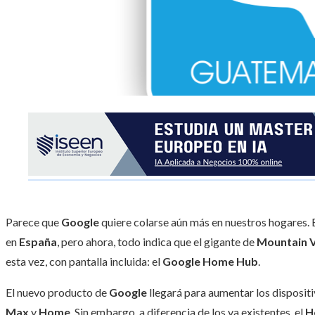
Parece que
Google
quiere colarse aún más en nuestros hogares. 
en
España
, pero ahora, todo indica que el gigante de
Mountain 
esta vez, con pantalla incluida: el
Google Home Hub
.
El nuevo producto de
Google
llegará para aumentar los dispositi
Max
y
Home
. Sin embargo, a diferencia de los ya existentes, el
H