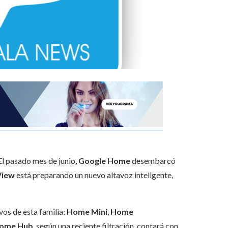
El pasado mes de junio,
Google Home
desembarcó
View
está preparando un nuevo altavoz inteligente,
vos de esta familia:
Home Mini
,
Home
ome Hub
, según una reciente filtración, contará con