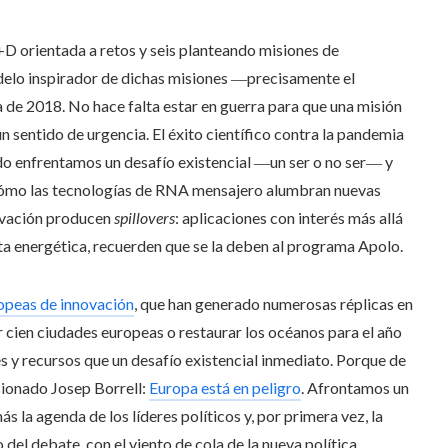
+D orientada a retos y seis planteando misiones de
delo inspirador de dichas misiones ―precisamente el
de 2018. No hace falta estar en guerra para que una misión
n sentido de urgencia. El éxito científico contra la pandemia
do enfrentamos un desafío existencial ―un ser o no ser― y
 cómo las tecnologías de RNA mensajero alumbran nuevas
novación producen
spillovers
: aplicaciones con interés más allá
ita energética, recuerden que se la deben al programa Apolo.
opeas de innovación
, que han generado numerosas réplicas en
cien ciudades europeas o restaurar los océanos para el año
 y recursos que un desafío existencial inmediato. Porque de
sionado Josep Borrell:
Europa está en peligro
. Afrontamos un
s la agenda de los líderes políticos y, por primera vez, la
del debate, con el viento de cola de la nueva política