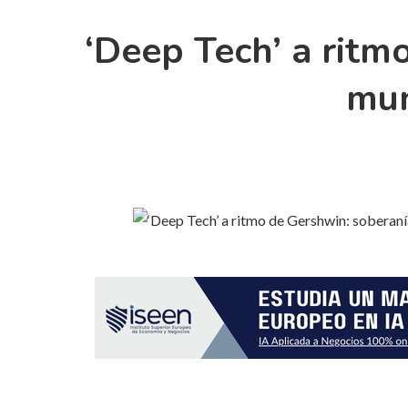
‘Deep Tech’ a ritm
mun