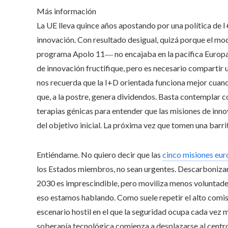
Más información
La UE lleva quince años apostando por una política de I
innovación. Con resultado desigual, quizá porque el mo
programa Apolo 11― no encajaba en la pacífica Europa 
de innovación fructifique, pero es necesario compartir u
nos recuerda que la I+D orientada funciona mejor cuan
que, a la postre, genera dividendos. Basta contemplar
terapias génicas para entender que las misiones de in
del objetivo inicial. La próxima vez que tomen una barr
Entiéndame. No quiero decir que las
cinco misiones eur
los Estados miembros, no sean urgentes. Descarbonizar 
2030 es imprescindible, pero moviliza menos voluntades
eso estamos hablando. Como suele repetir el alto comi
escenario hostil en el que la seguridad ocupa cada vez má
soberanía tecnológica comienza a desplazarse al centro 